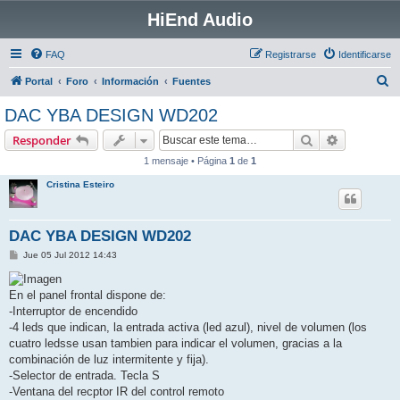
HiEnd Audio
FAQ
Registrarse
Identificarse
B
Portal
Foro
Información
Fuentes
u
DAC YBA DESIGN WD202
s
Buscar
Búsqueda 
Responder
c
1 mensaje • Página
1
de
1
a
Cristina Esteiro
r
DAC YBA DESIGN WD202
M
Jue 05 Jul 2012 14:43
e
n
s
En el panel frontal dispone de:
a
j
-Interruptor de encendido
e
-4 leds que indican, la entrada activa (led azul), nivel de volumen (los
cuatro ledsse usan tambien para indicar el volumen, gracias a la
combinación de luz intermitente y fija).
-Selector de entrada. Tecla S
-Ventana del recptor IR del control remoto