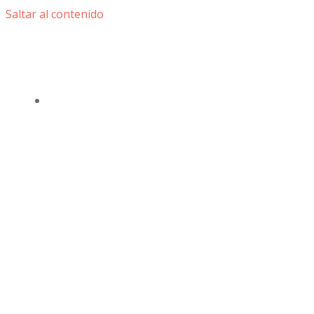
Saltar al contenido
HiEnd
Audio
PRODUCTOS