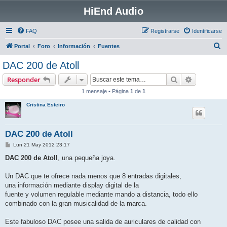
HiEnd Audio
FAQ
Registrarse
Identificarse
B
Portal
Foro
Información
Fuentes
u
DAC 200 de Atoll
s
Buscar
Búsqueda 
Responder
c
1 mensaje • Página
1
de
1
a
Cristina Esteiro
r
DAC 200 de Atoll
M
Lun 21 May 2012 23:17
e
n
DAC 200 de Atoll
, una pequeña joya.
s
a
j
Un DAC que te ofrece nada menos que 8 entradas digitales,
e
una información mediante display digital de la
fuente y volumen regulable mediante mando a distancia, todo ello
combinado con la gran musicalidad de la marca.
Este fabuloso DAC posee una salida de auriculares de calidad con