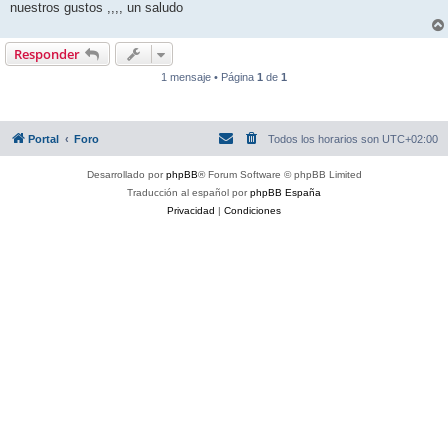
nuestros gustos ,,,, un saludo
Responder
1 mensaje • Página
1
de
1
Portal
Foro
Todos los horarios son
UTC+02:00
Desarrollado por
phpBB
® Forum Software © phpBB Limited
Traducción al español por
phpBB España
Privacidad
|
Condiciones