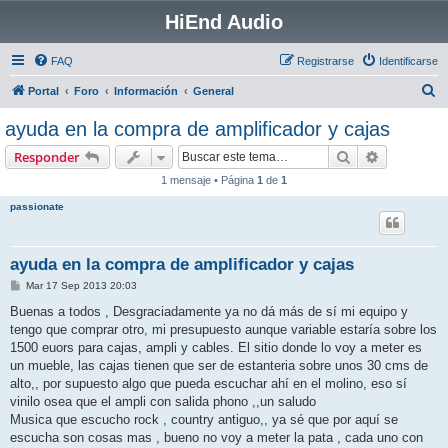
HiEnd Audio
FAQ
Registrarse
Identificarse
B
Portal
Foro
Información
General
u
ayuda en la compra de amplificador y cajas
s
Buscar
Búsqueda 
Responder
c
1 mensaje • Página
1
de
1
a
passionate
r
ayuda en la compra de amplificador y cajas
M
Mar 17 Sep 2013 20:03
e
n
Buenas a todos , Desgraciadamente ya no dá más de sí mi equipo y
s
tengo que comprar otro, mi presupuesto aunque variable estaría sobre los
a
j
1500 euors para cajas, ampli y cables. El sitio donde lo voy a meter es
e
un mueble, las cajas tienen que ser de estanteria sobre unos 30 cms de
alto,, por supuesto algo que pueda escuchar ahí en el molino, eso sí
vinilo osea que el ampli con salida phono ,,un saludo
Musica que escucho rock , country antiguo,, ya sé que por aquí se
escucha son cosas mas , bueno no voy a meter la pata , cada uno con