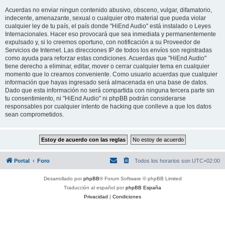
Acuerdas no enviar ningun contenido abusivo, obsceno, vulgar, difamatorio,
indecente, amenazante, sexual o cualquier otro material que pueda violar
cualquier ley de tu país, el país donde "HiEnd Audio" está instalado o Leyes
Internacionales. Hacer eso provocará que sea inmediata y permanentemente
expulsado y, si lo creemos oportuno, con notificación a su Proveedor de
Servicios de Internet. Las direcciones IP de todos los envíos son registradas
como ayuda para reforzar estas condiciones. Acuerdas que "HiEnd Audio"
tiene derecho a eliminar, editar, mover o cerrar cualquier tema en cualquier
momento que lo creamos conveniente. Como usuario acuerdas que cualquier
información que hayas ingresado será almacenada en una base de datos.
Dado que esta información no será compartida con ninguna tercera parte sin
tu consentimiento, ni "HiEnd Audio" ni phpBB podrán considerarse
responsables por cualquier intento de hacking que conlleve a que los datos
sean comprometidos.
Portal
Foro
Todos los horarios son
UTC+02:00
Desarrollado por
phpBB
® Forum Software © phpBB Limited
Traducción al español por
phpBB España
Privacidad
|
Condiciones