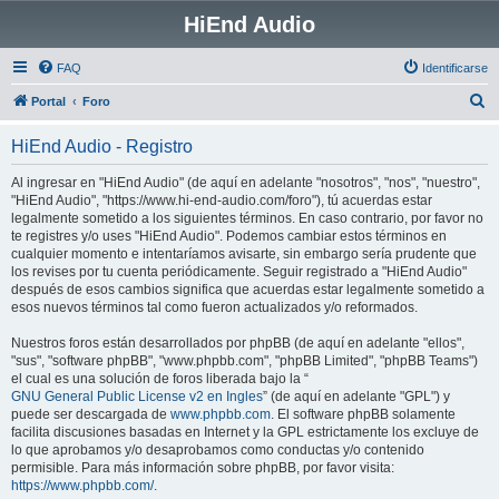
HiEnd Audio
FAQ
Identificarse
B
Portal
Foro
u
HiEnd Audio - Registro
s
c
Al ingresar en "HiEnd Audio" (de aquí en adelante "nosotros", "nos", "nuestro",
"HiEnd Audio", "https://www.hi-end-audio.com/foro"), tú acuerdas estar
a
legalmente sometido a los siguientes términos. En caso contrario, por favor no
r
te registres y/o uses "HiEnd Audio". Podemos cambiar estos términos en
cualquier momento e intentaríamos avisarte, sin embargo sería prudente que
los revises por tu cuenta periódicamente. Seguir registrado a "HiEnd Audio"
después de esos cambios significa que acuerdas estar legalmente sometido a
esos nuevos términos tal como fueron actualizados y/o reformados.
Nuestros foros están desarrollados por phpBB (de aquí en adelante "ellos",
"sus", "software phpBB", "www.phpbb.com", "phpBB Limited", "phpBB Teams")
el cual es una solución de foros liberada bajo la “
GNU General Public License v2 en Ingles
” (de aquí en adelante "GPL") y
puede ser descargada de
www.phpbb.com
. El software phpBB solamente
facilita discusiones basadas en Internet y la GPL estrictamente los excluye de
lo que aprobamos y/o desaprobamos como conductas y/o contenido
permisible. Para más información sobre phpBB, por favor visita:
https://www.phpbb.com/
.