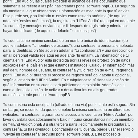
por "HiEnd Audio", las cuales exceden el alcance de este documento que
solamente se refiere a las páginas creadas por el software phpBB. La segunda
vía mediante la que obtenemos tu información es mediante lo que tú envías.
Esto puede ser, y no limitado a: envíos como usuario anónimo (de aquí en
adelante "envíos anónimos"), tu registro en "HiEnd Audio" (de aquí en adelante
"tu cuenta") y mensajes enviados por ti después de registrarte y mientras te
hayas identificado (de aquí en adelante "tus mensajes").
Tu cuenta como mínimo constará de un nombre único de identificación (de
aquí en adelante "tu nombre de usuario"), una contraseña personal empleada
para la identificación (de aquí en adelante "tu contraseña") y una dirección de
email personal válida (de aquí en adelante "tu email"). La información de tu
cuenta en "HiEnd Audio" está protegida por las leyes de protección de datos
aplicables en el país en el que estamos instalados. Cualquier información más
allá de tu nombre de usuario, tu contraseña y tu dirección de e-mail requerida
por "HiEnd Audio" durante el proceso de registro será obligatoria u opcional,
según el criterio de “HiEnd Audio”. En cualquier caso, tú tienes la opción de
qué información en su cuenta será públicamente exhibida. Además, en tu
cuenta, tienes la opción de activar o desactivar los emails generados
automáticamente por el software phpBB.
Tu contraseña está encriptada (cifrado de una vía) por lo tanto está segura. Sin
embargo, se recomienda que no emplee la misma contraseña en diferentes
websites. Tu contraseña garantiza el acceso a tu cuenta en "HiEnd Audio", por
favor guárdala cuidadosamente y bajo ninguna circunstancia ningún miembro
de "HiEnd Audio", phpBB u otra tercera parte, legítimamente te preguntará tu
contraseña. Si has olvidado la contraseña de tu cuenta, puede usar el servicio
"Olvidé mi contraseña" provisto por el software phpBB. Este proceso te