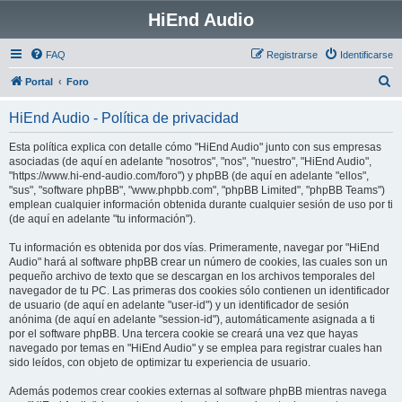
HiEnd Audio
FAQ
Registrarse
Identificarse
B
Portal
Foro
u
HiEnd Audio - Política de privacidad
s
c
Esta política explica con detalle cómo "HiEnd Audio" junto con sus empresas
asociadas (de aquí en adelante "nosotros", "nos", "nuestro", "HiEnd Audio",
a
"https://www.hi-end-audio.com/foro") y phpBB (de aquí en adelante "ellos",
r
"sus", "software phpBB", "www.phpbb.com", "phpBB Limited", "phpBB Teams")
emplean cualquier información obtenida durante cualquier sesión de uso por ti
(de aquí en adelante "tu información").
Tu información es obtenida por dos vías. Primeramente, navegar por "HiEnd
Audio" hará al software phpBB crear un número de cookies, las cuales son un
pequeño archivo de texto que se descargan en los archivos temporales del
navegador de tu PC. Las primeras dos cookies sólo contienen un identificador
de usuario (de aquí en adelante "user-id") y un identificador de sesión
anónima (de aquí en adelante "session-id"), automáticamente asignada a ti
por el software phpBB. Una tercera cookie se creará una vez que hayas
navegado por temas en "HiEnd Audio" y se emplea para registrar cuales han
sido leídos, con objeto de optimizar tu experiencia de usuario.
Además podemos crear cookies externas al software phpBB mientras navega