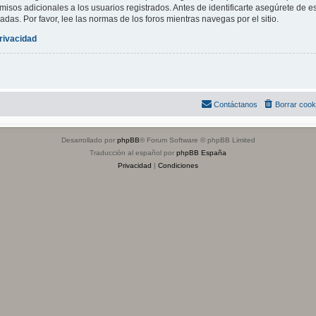
isos adicionales a los usuarios registrados. Antes de identificarte asegúrete de es
adas. Por favor, lee las normas de los foros mientras navegas por el sitio.
privacidad
Contáctanos
Borrar cook
Desarrollado por
phpBB
® Forum Software © phpBB Limited
Traducción al español por
phpBB España
Privacidad
|
Condiciones