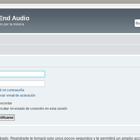
End Audio
ón por la música
é mi contraseña
iar email de activación
ecordar
cultar mi estado de conexión en esta sesión
strado. Registrarte te tomará solo unos pocos segundos y te permitirá un amplio ac