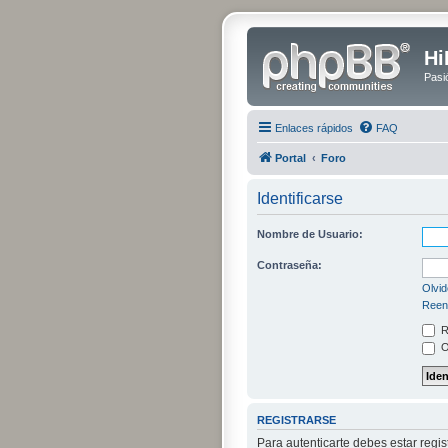
Hi
Pasi
Enlaces rápidos
FAQ
Portal
Foro
Identificarse
Nombre de Usuario:
Contraseña:
Olvid
Reenv
R
O
REGISTRARSE
Para autenticarte debes estar regi