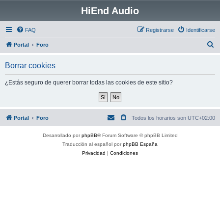
HiEnd Audio
FAQ
Registrarse
Identificarse
B
Portal
Foro
u
Borrar cookies
s
c
¿Estás seguro de querer borrar todas las cookies de este sitio?
a
r
Portal
Foro
Todos los horarios son
UTC+02:00
Desarrollado por
phpBB
® Forum Software © phpBB Limited
Traducción al español por
phpBB España
Privacidad
|
Condiciones