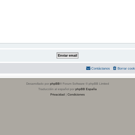
Contáctanos
Borrar cook
Desarrollado por
phpBB
® Forum Software © phpBB Limited
Traducción al español por
phpBB España
Privacidad
|
Condiciones