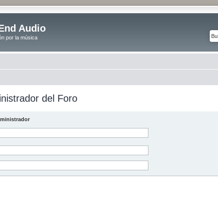
End Audio
ón por la música
nistrador del Foro
ministrador