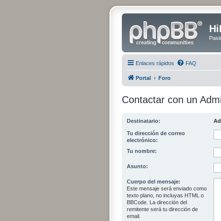
Hi
Pasi
Enlaces rápidos
FAQ
Portal
Foro
Contactar con un Admi
Destinatario:
Ad
Tu dirección de correo
electrónico:
Tu nombre:
Asunto:
Cuerpo del mensaje:
Este mensaje será enviado como
texto plano, no incluyas HTML o
BBCode. La dirección del
remitente será tu dirección de
email.