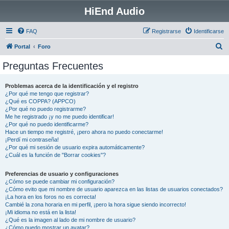
HiEnd Audio
FAQ
Registrarse
Identificarse
B
Portal
Foro
u
Preguntas Frecuentes
s
c
Problemas acerca de la identificación y el registro
¿Por qué me tengo que registrar?
a
¿Qué es COPPA? (APPCO)
r
¿Por qué no puedo registrarme?
Me he registrado ¡y no me puedo identificar!
¿Por qué no puedo identificarme?
Hace un tiempo me registré, ¡pero ahora no puedo conectarme!
¡Perdí mi contraseña!
¿Por qué mi sesión de usuario expira automáticamente?
¿Cuál es la función de "Borrar cookies"?
Preferencias de usuario y configuraciones
¿Cómo se puede cambiar mi configuración?
¿Cómo evito que mi nombre de usuario aparezca en las listas de usuarios conectados?
¡La hora en los foros no es correcta!
Cambié la zona horaria en mi perfil, ¡pero la hora sigue siendo incorrecto!
¡Mi idioma no está en la lista!
¿Qué es la imagen al lado de mi nombre de usuario?
¿Cómo puedo mostrar un avatar?