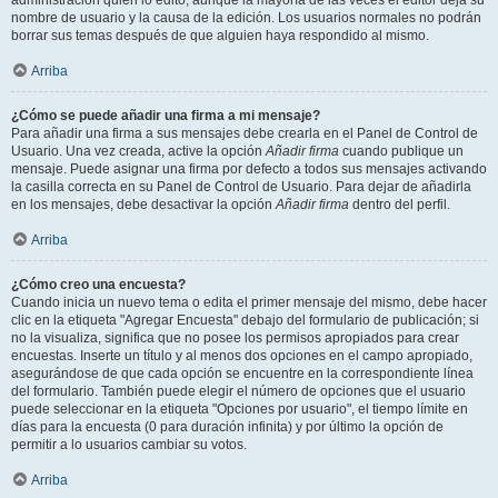
administración quién lo editó, aunque la mayoría de las veces el editor deja su
nombre de usuario y la causa de la edición. Los usuarios normales no podrán
borrar sus temas después de que alguien haya respondido al mismo.
Arriba
¿Cómo se puede añadir una firma a mi mensaje?
Para añadir una firma a sus mensajes debe crearla en el Panel de Control de
Usuario. Una vez creada, active la opción
Añadir firma
cuando publique un
mensaje. Puede asignar una firma por defecto a todos sus mensajes activando
la casilla correcta en su Panel de Control de Usuario. Para dejar de añadirla
en los mensajes, debe desactivar la opción
Añadir firma
dentro del perfil.
Arriba
¿Cómo creo una encuesta?
Cuando inicia un nuevo tema o edita el primer mensaje del mismo, debe hacer
clic en la etiqueta "Agregar Encuesta" debajo del formulario de publicación; si
no la visualiza, significa que no posee los permisos apropiados para crear
encuestas. Inserte un título y al menos dos opciones en el campo apropiado,
asegurándose de que cada opción se encuentre en la correspondiente línea
del formulario. También puede elegir el número de opciones que el usuario
puede seleccionar en la etiqueta "Opciones por usuario", el tiempo límite en
días para la encuesta (0 para duración infinita) y por último la opción de
permitir a lo usuarios cambiar su votos.
Arriba