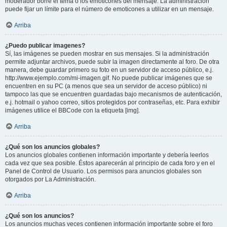
moderador borre el tema o los emoticones del mensaje. La administración
puede fijar un límite para el número de emoticones a utilizar en un mensaje.
Arriba
¿Puedo publicar imagenes?
Sí, las imágenes se pueden mostrar en sus mensajes. Si la administración
permite adjuntar archivos, puede subir la imagen directamente al foro. De otra
manera, debe guardar primero su foto en un servidor de acceso público, e.j.
http://www.ejemplo.com/mi-imagen.gif. No puede publicar imágenes que se
encuentren en su PC (a menos que sea un servidor de acceso público) ni
tampoco las que se encuentren guardadas bajo mecanismos de autenticación,
e.j. hotmail o yahoo correo, sitios protegidos por contraseñas, etc. Para exhibir
imágenes utilice el BBCode con la etiqueta [img].
Arriba
¿Qué son los anuncios globales?
Los anuncios globales contienen información importante y debería leerlos
cada vez que sea posible. Éstos aparecerán al principio de cada foro y en el
Panel de Control de Usuario. Los permisos para anuncios globales son
otorgados por La Administración.
Arriba
¿Qué son los anuncios?
Los anuncios muchas veces contienen información importante sobre el foro