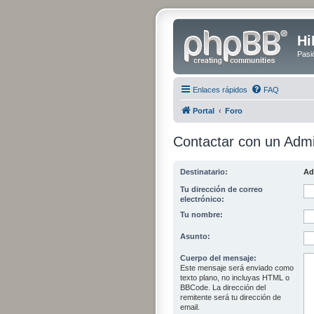
Hi
Pasi
Enlaces rápidos
FAQ
Portal
Foro
Contactar con un Admi
Destinatario:
Ad
Tu dirección de correo
electrónico:
Tu nombre:
Asunto:
Cuerpo del mensaje:
Este mensaje será enviado como
texto plano, no incluyas HTML o
BBCode. La dirección del
remitente será tu dirección de
email.