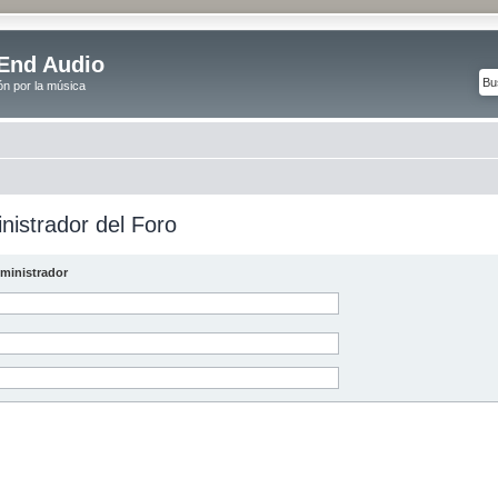
End Audio
ón por la música
nistrador del Foro
ministrador