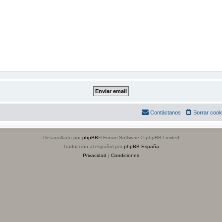
Contáctanos
Borrar cook
Desarrollado por
phpBB
® Forum Software © phpBB Limited
Traducción al español por
phpBB España
Privacidad
|
Condiciones