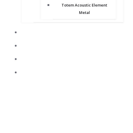
Totem Acoustic Element
Metal
CRÍTICAS
NOTICIAS
FORO
GALERÍA FOTOGRÁFICA