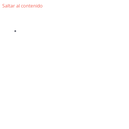
Saltar al contenido
HiEnd Audio
PRODUCTOS