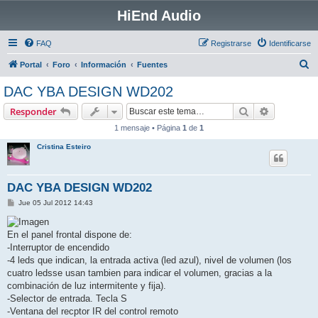
HiEnd Audio
FAQ
Registrarse
Identificarse
B
Portal
Foro
Información
Fuentes
u
DAC YBA DESIGN WD202
s
Buscar
Búsqueda 
Responder
c
1 mensaje • Página
1
de
1
a
Cristina Esteiro
r
DAC YBA DESIGN WD202
M
Jue 05 Jul 2012 14:43
e
n
s
En el panel frontal dispone de:
a
j
-Interruptor de encendido
e
-4 leds que indican, la entrada activa (led azul), nivel de volumen (los
cuatro ledsse usan tambien para indicar el volumen, gracias a la
combinación de luz intermitente y fija).
-Selector de entrada. Tecla S
-Ventana del recptor IR del control remoto