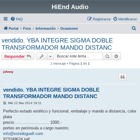
HiEnd Audio
FAQ
Registrarse
Identificarse
B
Portal
Foro
Información
Ocasiones
u
vendido. YBA INTEGRE SIGMA DOBLE
s
TRANSFORMADOR MANDO DISTANC
c
Buscar
Búsqueda 
Responder
a
1 mensaje • Página
1
de
1
r
johnny
vendido. YBA INTEGRE SIGMA DOBLE
TRANSFORMADOR MANDO DISTANC
M
Mié 12 Mar 2014 18:11
e
n
Perfecto estado estético y funcional, embalaje y mando a distancia, color
s
plata
a
j
precio ........................... 1000.-
e
portes en península a cargo nuestro.
info@sonidoguell.com
973249624 telf.