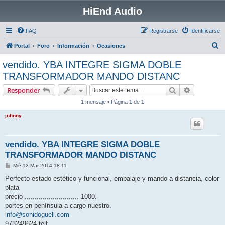
HiEnd Audio
FAQ
Registrarse
Identificarse
B
Portal
Foro
Información
Ocasiones
u
vendido. YBA INTEGRE SIGMA DOBLE
s
TRANSFORMADOR MANDO DISTANC
c
Buscar
Búsqueda 
Responder
a
1 mensaje • Página
1
de
1
r
johnny
vendido. YBA INTEGRE SIGMA DOBLE
TRANSFORMADOR MANDO DISTANC
M
Mié 12 Mar 2014 18:11
e
n
Perfecto estado estético y funcional, embalaje y mando a distancia, color
s
plata
a
j
precio ........................... 1000.-
e
portes en península a cargo nuestro.
info@sonidoguell.com
973249624 telf.