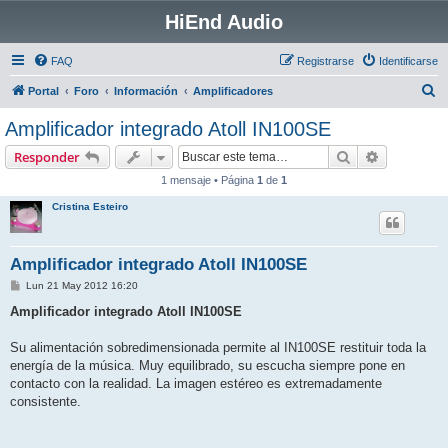
HiEnd Audio
FAQ
Registrarse
Identificarse
B
Portal
Foro
Información
Amplificadores
u
Amplificador integrado Atoll IN100SE
s
Buscar
Búsqueda 
Responder
c
1 mensaje • Página
1
de
1
a
Cristina Esteiro
r
Amplificador integrado Atoll IN100SE
M
Lun 21 May 2012 16:20
e
n
Amplificador integrado Atoll IN100SE
s
a
j
Su alimentación sobredimensionada permite al IN100SE restituir toda la
e
energía de la música. Muy equilibrado, su escucha siempre pone en
contacto con la realidad. La imagen estéreo es extremadamente
consistente.