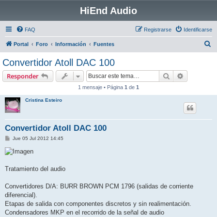
HiEnd Audio
FAQ
Registrarse
Identificarse
B
Portal
Foro
Información
Fuentes
u
Convertidor Atoll DAC 100
s
Buscar
Búsqueda 
Responder
c
1 mensaje • Página
1
de
1
a
Cristina Esteiro
r
Convertidor Atoll DAC 100
M
Jue 05 Jul 2012 14:45
e
n
s
a
j
Tratamiento del audio
e
Convertidores D/A: BURR BROWN PCM 1796 (salidas de corriente
diferencial).
Etapas de salida con componentes discretos y sin realimentación.
Condensadores MKP en el recorrido de la señal de audio