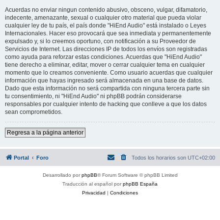
Acuerdas no enviar ningun contenido abusivo, obsceno, vulgar, difamatorio,
indecente, amenazante, sexual o cualquier otro material que pueda violar
cualquier ley de tu país, el país donde "HiEnd Audio" está instalado o Leyes
Internacionales. Hacer eso provocará que sea inmediata y permanentemente
expulsado y, si lo creemos oportuno, con notificación a su Proveedor de
Servicios de Internet. Las direcciones IP de todos los envíos son registradas
como ayuda para reforzar estas condiciones. Acuerdas que "HiEnd Audio"
tiene derecho a eliminar, editar, mover o cerrar cualquier tema en cualquier
momento que lo creamos conveniente. Como usuario acuerdas que cualquier
información que hayas ingresado será almacenada en una base de datos.
Dado que esta información no será compartida con ninguna tercera parte sin
tu consentimiento, ni "HiEnd Audio" ni phpBB podrán considerarse
responsables por cualquier intento de hacking que conlleve a que los datos
sean comprometidos.
Regresa a la página anterior
Portal
Foro
Todos los horarios son
UTC+02:00
Desarrollado por
phpBB
® Forum Software © phpBB Limited
Traducción al español por
phpBB España
Privacidad
|
Condiciones