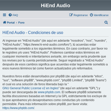
HiEnd Audio
FAQ
Registrarse
Identificarse
B
Portal
Foro
u
HiEnd Audio - Condiciones de uso
s
c
Al ingresar en "HiEnd Audio" (de aquí en adelante "nosotros", "nos", "nuestro",
"HiEnd Audio", "https://www.hi-end-audio.com/foro"), tú acuerdas estar
a
legalmente sometido a los siguientes términos. En caso contrario, por favor no
r
te registres y/o uses "HiEnd Audio". Podemos cambiar estos términos en
cualquier momento e intentaríamos avisarte, sin embargo sería prudente que
los revises por tu cuenta periódicamente. Seguir registrado a "HiEnd Audio"
después de esos cambios significa que acuerdas estar legalmente sometido a
esos nuevos términos tal como fueron actualizados y/o reformados.
Nuestros foros están desarrollados por phpBB (de aquí en adelante "ellos",
"sus", "software phpBB", "www.phpbb.com", "phpBB Limited", "phpBB Teams")
el cual es una solución de foros liberada bajo la “
GNU General Public License v2 en Ingles
” (de aquí en adelante "GPL") y
puede ser descargada de
www.phpbb.com
. El software phpBB solamente
facilita discusiones basadas en Internet y la GPL estrictamente los excluye de
lo que aprobamos y/o desaprobamos como conductas y/o contenido
permisible. Para más información sobre phpBB, por favor visita:
https://www.phpbb.com/
.