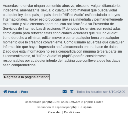
Acuerdas no enviar ningun contenido abusivo, obsceno, vulgar, difamatorio,
indecente, amenazante, sexual o cualquier otro material que pueda violar
cualquier ley de tu país, el país donde "HiEnd Audio" está instalado o Leyes
Internacionales. Hacer eso provocará que sea inmediata y permanentemente
expulsado y, si lo creemos oportuno, con notificación a su Proveedor de
Servicios de Internet. Las direcciones IP de todos los envíos son registradas
como ayuda para reforzar estas condiciones. Acuerdas que "HiEnd Audio"
tiene derecho a eliminar, editar, mover o cerrar cualquier tema en cualquier
momento que lo creamos conveniente. Como usuario acuerdas que cualquier
información que hayas ingresado será almacenada en una base de datos.
Dado que esta información no será compartida con ninguna tercera parte sin
tu consentimiento, ni "HiEnd Audio" ni phpBB podrán considerarse
responsables por cualquier intento de hacking que conlleve a que los datos
sean comprometidos.
Regresa a la página anterior
Portal
Foro
Todos los horarios son
UTC+02:00
Desarrollado por
phpBB
® Forum Software © phpBB Limited
Traducción al español por
phpBB España
Privacidad
|
Condiciones