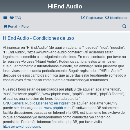
HiEnd Audio
FAQ
Registrarse
Identificarse
B
Portal
Foro
u
HiEnd Audio - Condiciones de uso
s
c
Al ingresar en "HiEnd Audio" (de aquí en adelante "nosotros", "nos", "nuestro",
"HiEnd Audio", "https://www.hi-end-audio.com/foro"), tú acuerdas estar
a
legalmente sometido a los siguientes términos. En caso contrario, por favor no
r
te registres y/o uses "HiEnd Audio". Podemos cambiar estos términos en
cualquier momento e intentaríamos avisarte, sin embargo sería prudente que
los revises por tu cuenta periódicamente. Seguir registrado a "HiEnd Audio"
después de esos cambios significa que acuerdas estar legalmente sometido a
esos nuevos términos tal como fueron actualizados y/o reformados.
Nuestros foros están desarrollados por phpBB (de aquí en adelante "ellos",
"sus", "software phpBB", "www.phpbb.com", "phpBB Limited", "phpBB Teams")
el cual es una solución de foros liberada bajo la “
GNU General Public License v2 en Ingles
” (de aquí en adelante "GPL") y
puede ser descargada de
www.phpbb.com
. El software phpBB solamente
facilita discusiones basadas en Internet y la GPL estrictamente los excluye de
lo que aprobamos y/o desaprobamos como conductas y/o contenido
permisible. Para más información sobre phpBB, por favor visita:
https://www.phpbb.com/
.