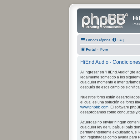
Hi
Pasi
Enlaces rápidos
FAQ
Portal
Foro
HiEnd Audio - Condicione
Al ingresar en "HiEnd Audio" (de aq
legalmente sometido a los siguient
cualquier momento e intentaríamos 
después de esos cambios significa
Nuestros foros están desarrollados
el cual es una solución de foros lib
www.phpbb.com
. El software phpB
desaprobamos como conductas y/o c
Acuerdas no enviar ningun contenid
cualquier ley de tu país, el país 
permanentemente expulsado y, si lo
son registradas como ayuda para re