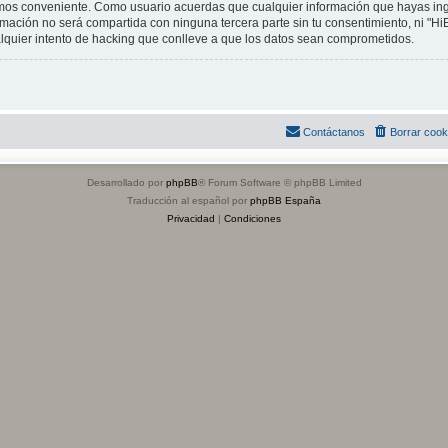
mos conveniente. Como usuario acuerdas que cualquier información que hayas i
mación no será compartida con ninguna tercera parte sin tu consentimiento, ni "H
lquier intento de hacking que conlleve a que los datos sean comprometidos.
Contáctanos
Borrar cook
Desarrollado por
phpBB
® Forum Software © phpBB Limited
Traducción al español por
phpBB España
Privacidad
|
Condiciones