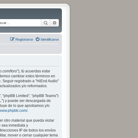
Buscar
Búsqueda avanzada
Registrarse
Identificarse
o.com/foro"), tú acuerdas estar
Podemos cambiar estos términos en
. Seguir registrado a "HiEnd Audio"
actualizados y/o reformados.
", "phpBB Limited", "phpBB Teams")
PL") y puede ser descargada de
xcluye de lo que aprobamos y/o
//www.phpbb.com/
.
r otro material que pueda violar
e sea inmediata y
irecciones IP de todos los envíos
itar, mover o cerrar cualquier tema