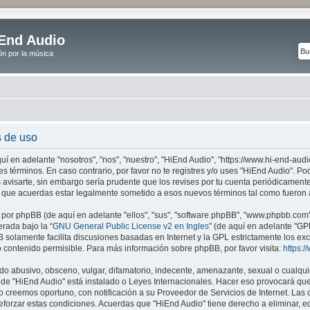
End Audio
ón por la música
s de uso
uí en adelante "nosotros", "nos", "nuestro", "HiEnd Audio", "https://www.hi-end-audi
es términos. En caso contrario, por favor no te registres y/o uses "HiEnd Audio". 
avisarte, sin embargo sería prudente que los revises por tu cuenta periódicamente
 que acuerdas estar legalmente sometido a esos nuevos términos tal como fueron 
 por phpBB (de aquí en adelante "ellos", "sus", "software phpBB", "www.phpbb.com
erada bajo la “
GNU General Public License v2 en Ingles
” (de aquí en adelante "G
B solamente facilita discusiones basadas en Internet y la GPL estrictamente los e
ontenido permisible. Para más información sobre phpBB, por favor visita:
https:
o abusivo, obsceno, vulgar, difamatorio, indecente, amenazante, sexual o cualquie
donde "HiEnd Audio" está instalado o Leyes Internacionales. Hacer eso provocará qu
 creemos oportuno, con notificación a su Proveedor de Servicios de Internet. Las d
forzar estas condiciones. Acuerdas que "HiEnd Audio" tiene derecho a eliminar, ed