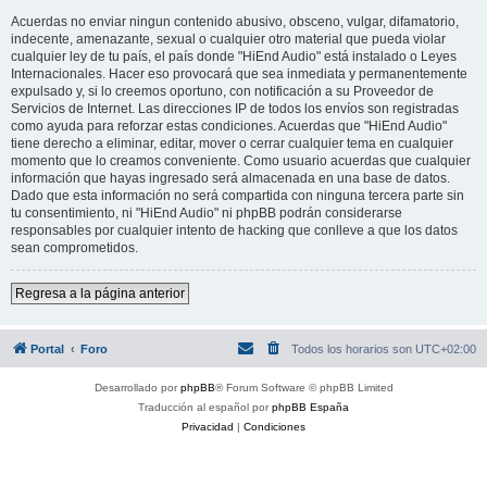
Acuerdas no enviar ningun contenido abusivo, obsceno, vulgar, difamatorio,
indecente, amenazante, sexual o cualquier otro material que pueda violar
cualquier ley de tu país, el país donde "HiEnd Audio" está instalado o Leyes
Internacionales. Hacer eso provocará que sea inmediata y permanentemente
expulsado y, si lo creemos oportuno, con notificación a su Proveedor de
Servicios de Internet. Las direcciones IP de todos los envíos son registradas
como ayuda para reforzar estas condiciones. Acuerdas que "HiEnd Audio"
tiene derecho a eliminar, editar, mover o cerrar cualquier tema en cualquier
momento que lo creamos conveniente. Como usuario acuerdas que cualquier
información que hayas ingresado será almacenada en una base de datos.
Dado que esta información no será compartida con ninguna tercera parte sin
tu consentimiento, ni "HiEnd Audio" ni phpBB podrán considerarse
responsables por cualquier intento de hacking que conlleve a que los datos
sean comprometidos.
Regresa a la página anterior
Portal
Foro
Todos los horarios son
UTC+02:00
Desarrollado por
phpBB
® Forum Software © phpBB Limited
Traducción al español por
phpBB España
Privacidad
|
Condiciones