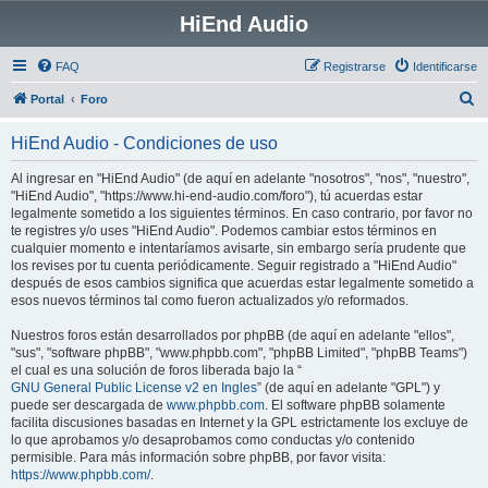
HiEnd Audio
FAQ
Registrarse
Identificarse
B
Portal
Foro
u
HiEnd Audio - Condiciones de uso
s
c
Al ingresar en "HiEnd Audio" (de aquí en adelante "nosotros", "nos", "nuestro",
"HiEnd Audio", "https://www.hi-end-audio.com/foro"), tú acuerdas estar
a
legalmente sometido a los siguientes términos. En caso contrario, por favor no
r
te registres y/o uses "HiEnd Audio". Podemos cambiar estos términos en
cualquier momento e intentaríamos avisarte, sin embargo sería prudente que
los revises por tu cuenta periódicamente. Seguir registrado a "HiEnd Audio"
después de esos cambios significa que acuerdas estar legalmente sometido a
esos nuevos términos tal como fueron actualizados y/o reformados.
Nuestros foros están desarrollados por phpBB (de aquí en adelante "ellos",
"sus", "software phpBB", "www.phpbb.com", "phpBB Limited", "phpBB Teams")
el cual es una solución de foros liberada bajo la “
GNU General Public License v2 en Ingles
” (de aquí en adelante "GPL") y
puede ser descargada de
www.phpbb.com
. El software phpBB solamente
facilita discusiones basadas en Internet y la GPL estrictamente los excluye de
lo que aprobamos y/o desaprobamos como conductas y/o contenido
permisible. Para más información sobre phpBB, por favor visita:
https://www.phpbb.com/
.