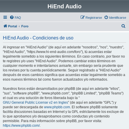
HiEnd Audio
FAQ
Registrarse
Identificarse
B
Portal
Foro
u
HiEnd Audio - Condiciones de uso
s
c
Al ingresar en "HiEnd Audio" (de aquí en adelante "nosotros", "nos", "nuestro",
"HiEnd Audio", "https://www.hi-end-audio.com/foro"), tú acuerdas estar
a
legalmente sometido a los siguientes términos. En caso contrario, por favor no
r
te registres y/o uses "HiEnd Audio". Podemos cambiar estos términos en
cualquier momento e intentaríamos avisarte, sin embargo sería prudente que
los revises por tu cuenta periódicamente. Seguir registrado a "HiEnd Audio"
después de esos cambios significa que acuerdas estar legalmente sometido a
esos nuevos términos tal como fueron actualizados y/o reformados.
Nuestros foros están desarrollados por phpBB (de aquí en adelante "ellos",
"sus", "software phpBB", "www.phpbb.com", "phpBB Limited", "phpBB Teams")
el cual es una solución de foros liberada bajo la “
GNU General Public License v2 en Ingles
” (de aquí en adelante "GPL") y
puede ser descargada de
www.phpbb.com
. El software phpBB solamente
facilita discusiones basadas en Internet y la GPL estrictamente los excluye de
lo que aprobamos y/o desaprobamos como conductas y/o contenido
permisible. Para más información sobre phpBB, por favor visita:
https://www.phpbb.com/
.