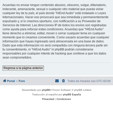
Acuerdas no enviar ningun contenido abusivo, obsceno, vulgar, difamatorio,
indecente, amenazante, sexual o cualquier otro material que pueda violar
cualquier ley de tu país, el país donde "HiEnd Audio" está instalado o Leyes
Internacionales. Hacer eso provocará que sea inmediata y permanentemente
expulsado y, si lo creemos oportuno, con notificación a su Proveedor de
Servicios de Internet. Las direcciones IP de todos los envíos son registradas
como ayuda para reforzar estas condiciones. Acuerdas que "HiEnd Audio"
tiene derecho a eliminar, editar, mover o cerrar cualquier tema en cualquier
momento que lo creamos conveniente. Como usuario acuerdas que cualquier
información que hayas ingresado será almacenada en una base de datos.
Dado que esta información no será compartida con ninguna tercera parte sin
tu consentimiento, ni "HiEnd Audio" ni phpBB podrán considerarse
responsables por cualquier intento de hacking que conlleve a que los datos
sean comprometidos.
Regresa a la página anterior
Portal
Foro
Todos los horarios son
UTC+02:00
Desarrollado por
phpBB
® Forum Software © phpBB Limited
Traducción al español por
phpBB España
Privacidad
|
Condiciones