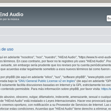
End Audio
ón por la música
s de uso
uí en adelante "nosotros", "nos", "nuestro", "HiEnd Audio", "https://www.hi-end-audi
es términos. En caso contrario, por favor no te registres y/o uses "HiEnd Audio". 
avisarte, sin embargo sería prudente que los revises por tu cuenta periódicamente
 que acuerdas estar legalmente sometido a esos nuevos términos tal como fueron 
 por phpBB (de aquí en adelante "ellos", "sus", "software phpBB", "www.phpbb.com
erada bajo la “
GNU General Public License v2 en Ingles
” (de aquí en adelante "G
B solamente facilita discusiones basadas en Internet y la GPL estrictamente los e
ontenido permisible. Para más información sobre phpBB, por favor visita:
https:
o abusivo, obsceno, vulgar, difamatorio, indecente, amenazante, sexual o cualquie
donde "HiEnd Audio" está instalado o Leyes Internacionales. Hacer eso provocará qu
 creemos oportuno, con notificación a su Proveedor de Servicios de Internet. Las d
forzar estas condiciones. Acuerdas que "HiEnd Audio" tiene derecho a eliminar, ed