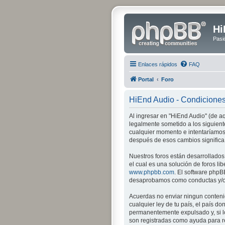
Hi
Pasi
Enlaces rápidos
FAQ
Portal
Foro
HiEnd Audio - Condicione
Al ingresar en "HiEnd Audio" (de aq
legalmente sometido a los siguient
cualquier momento e intentaríamos 
después de esos cambios significa
Nuestros foros están desarrollados
el cual es una solución de foros lib
www.phpbb.com
. El software phpB
desaprobamos como conductas y/o c
Acuerdas no enviar ningun contenid
cualquier ley de tu país, el país 
permanentemente expulsado y, si lo
son registradas como ayuda para re