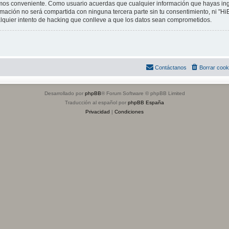
mos conveniente. Como usuario acuerdas que cualquier información que hayas i
mación no será compartida con ninguna tercera parte sin tu consentimiento, ni "H
lquier intento de hacking que conlleve a que los datos sean comprometidos.
Contáctanos
Borrar cook
Desarrollado por
phpBB
® Forum Software © phpBB Limited
Traducción al español por
phpBB España
Privacidad
|
Condiciones