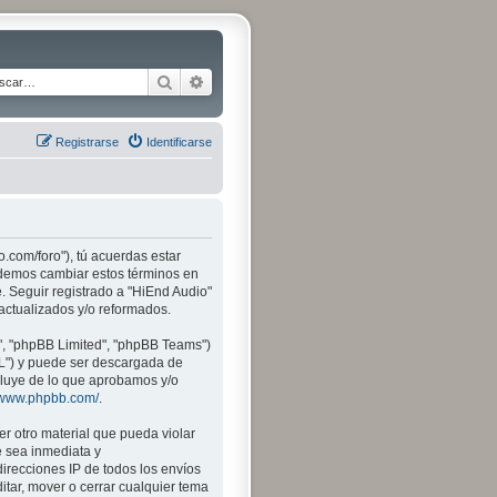
Buscar
Búsqueda avanzada
Registrarse
Identificarse
o.com/foro"), tú acuerdas estar
Podemos cambiar estos términos en
. Seguir registrado a "HiEnd Audio"
actualizados y/o reformados.
", "phpBB Limited", "phpBB Teams")
PL") y puede ser descargada de
xcluye de lo que aprobamos y/o
//www.phpbb.com/
.
r otro material que pueda violar
e sea inmediata y
irecciones IP de todos los envíos
itar, mover o cerrar cualquier tema