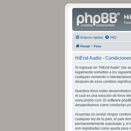
Hi
Pasi
Enlaces rápidos
FAQ
Portal
Foro
HiEnd Audio - Condicione
Al ingresar en "HiEnd Audio" (de aq
legalmente sometido a los siguient
cualquier momento e intentaríamos 
después de esos cambios significa
Nuestros foros están desarrollados
el cual es una solución de foros lib
www.phpbb.com
. El software phpB
desaprobamos como conductas y/o c
Acuerdas no enviar ningun contenid
cualquier ley de tu país, el país 
permanentemente expulsado y, si lo
son registradas como ayuda para re