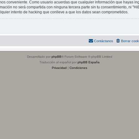
mos conveniente. Como usuario acuerdas que cualquier información que hayas i
mación no será compartida con ninguna tercera parte sin tu consentimiento, ni "H
lquier intento de hacking que conlleve a que los datos sean comprometidos.
Contáctanos
Borrar cook
Desarrollado por
phpBB
® Forum Software © phpBB Limited
Traducción al español por
phpBB España
Privacidad
|
Condiciones