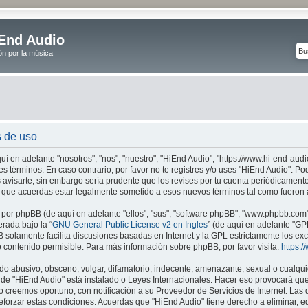
End Audio
ón por la música
s de uso
uí en adelante "nosotros", "nos", "nuestro", "HiEnd Audio", "https://www.hi-end-audi
es términos. En caso contrario, por favor no te registres y/o uses "HiEnd Audio". 
avisarte, sin embargo sería prudente que los revises por tu cuenta periódicamente
 que acuerdas estar legalmente sometido a esos nuevos términos tal como fueron 
 por phpBB (de aquí en adelante "ellos", "sus", "software phpBB", "www.phpbb.com
erada bajo la “
GNU General Public License v2 en Ingles
” (de aquí en adelante "G
B solamente facilita discusiones basadas en Internet y la GPL estrictamente los e
ontenido permisible. Para más información sobre phpBB, por favor visita:
https:
o abusivo, obsceno, vulgar, difamatorio, indecente, amenazante, sexual o cualquie
donde "HiEnd Audio" está instalado o Leyes Internacionales. Hacer eso provocará qu
 creemos oportuno, con notificación a su Proveedor de Servicios de Internet. Las d
forzar estas condiciones. Acuerdas que "HiEnd Audio" tiene derecho a eliminar, ed