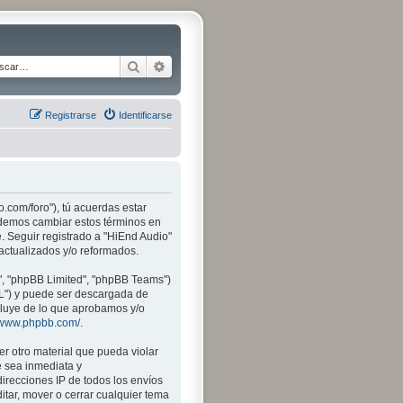
Buscar
Búsqueda avanzada
Registrarse
Identificarse
o.com/foro"), tú acuerdas estar
Podemos cambiar estos términos en
. Seguir registrado a "HiEnd Audio"
actualizados y/o reformados.
", "phpBB Limited", "phpBB Teams")
PL") y puede ser descargada de
xcluye de lo que aprobamos y/o
//www.phpbb.com/
.
r otro material que pueda violar
e sea inmediata y
irecciones IP de todos los envíos
itar, mover o cerrar cualquier tema