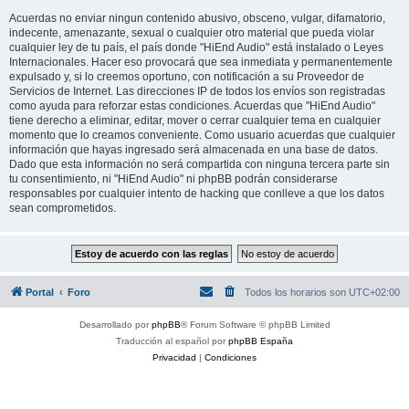
Acuerdas no enviar ningun contenido abusivo, obsceno, vulgar, difamatorio,
indecente, amenazante, sexual o cualquier otro material que pueda violar
cualquier ley de tu país, el país donde "HiEnd Audio" está instalado o Leyes
Internacionales. Hacer eso provocará que sea inmediata y permanentemente
expulsado y, si lo creemos oportuno, con notificación a su Proveedor de
Servicios de Internet. Las direcciones IP de todos los envíos son registradas
como ayuda para reforzar estas condiciones. Acuerdas que "HiEnd Audio"
tiene derecho a eliminar, editar, mover o cerrar cualquier tema en cualquier
momento que lo creamos conveniente. Como usuario acuerdas que cualquier
información que hayas ingresado será almacenada en una base de datos.
Dado que esta información no será compartida con ninguna tercera parte sin
tu consentimiento, ni "HiEnd Audio" ni phpBB podrán considerarse
responsables por cualquier intento de hacking que conlleve a que los datos
sean comprometidos.
Portal
Foro
Todos los horarios son
UTC+02:00
Desarrollado por
phpBB
® Forum Software © phpBB Limited
Traducción al español por
phpBB España
Privacidad
|
Condiciones