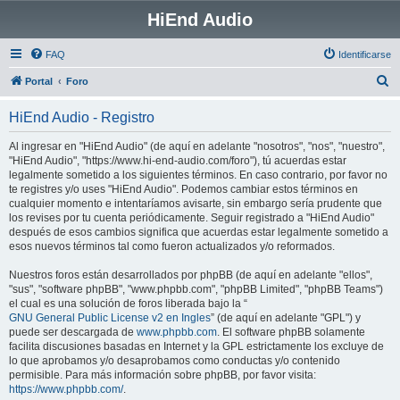
HiEnd Audio
FAQ
Identificarse
B
Portal
Foro
u
HiEnd Audio - Registro
s
c
Al ingresar en "HiEnd Audio" (de aquí en adelante "nosotros", "nos", "nuestro",
"HiEnd Audio", "https://www.hi-end-audio.com/foro"), tú acuerdas estar
a
legalmente sometido a los siguientes términos. En caso contrario, por favor no
r
te registres y/o uses "HiEnd Audio". Podemos cambiar estos términos en
cualquier momento e intentaríamos avisarte, sin embargo sería prudente que
los revises por tu cuenta periódicamente. Seguir registrado a "HiEnd Audio"
después de esos cambios significa que acuerdas estar legalmente sometido a
esos nuevos términos tal como fueron actualizados y/o reformados.
Nuestros foros están desarrollados por phpBB (de aquí en adelante "ellos",
"sus", "software phpBB", "www.phpbb.com", "phpBB Limited", "phpBB Teams")
el cual es una solución de foros liberada bajo la “
GNU General Public License v2 en Ingles
” (de aquí en adelante "GPL") y
puede ser descargada de
www.phpbb.com
. El software phpBB solamente
facilita discusiones basadas en Internet y la GPL estrictamente los excluye de
lo que aprobamos y/o desaprobamos como conductas y/o contenido
permisible. Para más información sobre phpBB, por favor visita:
https://www.phpbb.com/
.