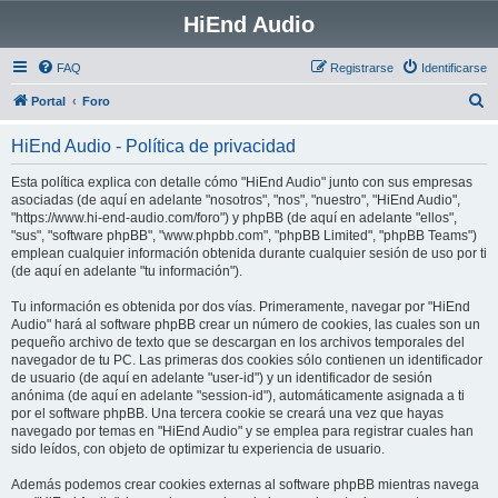
HiEnd Audio
FAQ
Registrarse
Identificarse
B
Portal
Foro
u
HiEnd Audio - Política de privacidad
s
c
Esta política explica con detalle cómo "HiEnd Audio" junto con sus empresas
asociadas (de aquí en adelante "nosotros", "nos", "nuestro", "HiEnd Audio",
a
"https://www.hi-end-audio.com/foro") y phpBB (de aquí en adelante "ellos",
r
"sus", "software phpBB", "www.phpbb.com", "phpBB Limited", "phpBB Teams")
emplean cualquier información obtenida durante cualquier sesión de uso por ti
(de aquí en adelante "tu información").
Tu información es obtenida por dos vías. Primeramente, navegar por "HiEnd
Audio" hará al software phpBB crear un número de cookies, las cuales son un
pequeño archivo de texto que se descargan en los archivos temporales del
navegador de tu PC. Las primeras dos cookies sólo contienen un identificador
de usuario (de aquí en adelante "user-id") y un identificador de sesión
anónima (de aquí en adelante "session-id"), automáticamente asignada a ti
por el software phpBB. Una tercera cookie se creará una vez que hayas
navegado por temas en "HiEnd Audio" y se emplea para registrar cuales han
sido leídos, con objeto de optimizar tu experiencia de usuario.
Además podemos crear cookies externas al software phpBB mientras navega