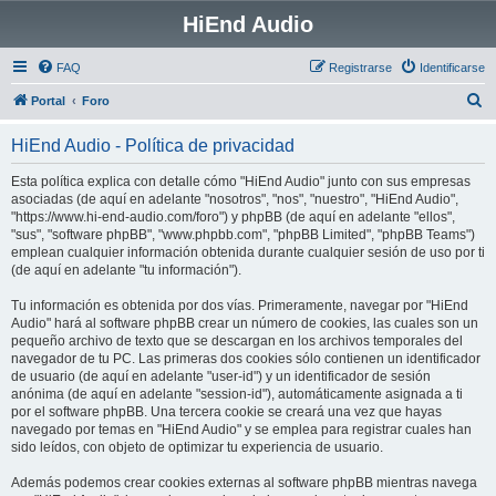
HiEnd Audio
FAQ
Registrarse
Identificarse
B
Portal
Foro
u
HiEnd Audio - Política de privacidad
s
c
Esta política explica con detalle cómo "HiEnd Audio" junto con sus empresas
asociadas (de aquí en adelante "nosotros", "nos", "nuestro", "HiEnd Audio",
a
"https://www.hi-end-audio.com/foro") y phpBB (de aquí en adelante "ellos",
r
"sus", "software phpBB", "www.phpbb.com", "phpBB Limited", "phpBB Teams")
emplean cualquier información obtenida durante cualquier sesión de uso por ti
(de aquí en adelante "tu información").
Tu información es obtenida por dos vías. Primeramente, navegar por "HiEnd
Audio" hará al software phpBB crear un número de cookies, las cuales son un
pequeño archivo de texto que se descargan en los archivos temporales del
navegador de tu PC. Las primeras dos cookies sólo contienen un identificador
de usuario (de aquí en adelante "user-id") y un identificador de sesión
anónima (de aquí en adelante "session-id"), automáticamente asignada a ti
por el software phpBB. Una tercera cookie se creará una vez que hayas
navegado por temas en "HiEnd Audio" y se emplea para registrar cuales han
sido leídos, con objeto de optimizar tu experiencia de usuario.
Además podemos crear cookies externas al software phpBB mientras navega