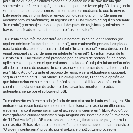
por "HiEnd Audio", las cuales exceden el alcance de este documento que
solamente se refiere a las páginas creadas por el software phpBB. La segunda
vía mediante la que obtenemos tu información es mediante lo que tú envías.
Esto puede ser, y no limitado a: envíos como usuario anónimo (de aquí en
adelante "envíos anónimos"), tu registro en "HiEnd Audio" (de aquí en adelante
"tu cuenta") y mensajes enviados por ti después de registrarte y mientras te
hayas identificado (de aquí en adelante "tus mensajes").
Tu cuenta como mínimo constará de un nombre único de identificación (de
aquí en adelante "tu nombre de usuario"), una contraseña personal empleada
para la identificación (de aquí en adelante "tu contraseña") y una dirección de
email personal válida (de aquí en adelante "tu email"). La información de tu
cuenta en "HiEnd Audio" está protegida por las leyes de protección de datos
aplicables en el país en el que estamos instalados. Cualquier información más
allá de tu nombre de usuario, tu contraseña y tu dirección de e-mail requerida
por "HiEnd Audio" durante el proceso de registro será obligatoria u opcional,
según el criterio de “HiEnd Audio”. En cualquier caso, tú tienes la opción de
qué información en su cuenta será públicamente exhibida. Además, en tu
cuenta, tienes la opción de activar o desactivar los emails generados
automáticamente por el software phpBB.
Tu contraseña está encriptada (cifrado de una vía) por lo tanto está segura. Sin
embargo, se recomienda que no emplee la misma contraseña en diferentes
websites. Tu contraseña garantiza el acceso a tu cuenta en "HiEnd Audio", por
favor guárdala cuidadosamente y bajo ninguna circunstancia ningún miembro
de "HiEnd Audio", phpBB u otra tercera parte, legítimamente te preguntará tu
contraseña. Si has olvidado la contraseña de tu cuenta, puede usar el servicio
"Olvidé mi contraseña" provisto por el software phpBB. Este proceso te