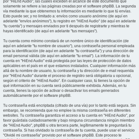
por "HiEnd Audio", las cuales exceden el alcance de este documento que
solamente se refiere a las páginas creadas por el software phpBB. La segunda
vía mediante la que obtenemos tu información es mediante lo que tú envías.
Esto puede ser, y no limitado a: envíos como usuario anónimo (de aquí en
adelante "envíos anónimos"), tu registro en "HiEnd Audio" (de aquí en adelante
"tu cuenta") y mensajes enviados por ti después de registrarte y mientras te
hayas identificado (de aquí en adelante "tus mensajes").
Tu cuenta como mínimo constará de un nombre único de identificación (de
aquí en adelante "tu nombre de usuario"), una contraseña personal empleada
para la identificación (de aquí en adelante "tu contraseña") y una dirección de
email personal válida (de aquí en adelante "tu email"). La información de tu
cuenta en "HiEnd Audio" está protegida por las leyes de protección de datos
aplicables en el país en el que estamos instalados. Cualquier información más
allá de tu nombre de usuario, tu contraseña y tu dirección de e-mail requerida
por "HiEnd Audio" durante el proceso de registro será obligatoria u opcional,
según el criterio de “HiEnd Audio”. En cualquier caso, tú tienes la opción de
qué información en su cuenta será públicamente exhibida. Además, en tu
cuenta, tienes la opción de activar o desactivar los emails generados
automáticamente por el software phpBB.
Tu contraseña está encriptada (cifrado de una vía) por lo tanto está segura. Sin
embargo, se recomienda que no emplee la misma contraseña en diferentes
websites. Tu contraseña garantiza el acceso a tu cuenta en "HiEnd Audio", por
favor guárdala cuidadosamente y bajo ninguna circunstancia ningún miembro
de "HiEnd Audio", phpBB u otra tercera parte, legítimamente te preguntará tu
contraseña. Si has olvidado la contraseña de tu cuenta, puede usar el servicio
"Olvidé mi contraseña" provisto por el software phpBB. Este proceso te