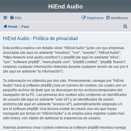
HiEnd Audio
FAQ
Registrarse
Identificarse
B
Portal
Foro
u
HiEnd Audio - Política de privacidad
s
c
Esta política explica con detalle cómo "HiEnd Audio" junto con sus empresas
asociadas (de aquí en adelante "nosotros", "nos", "nuestro", "HiEnd Audio",
a
"https://www.hi-end-audio.com/foro") y phpBB (de aquí en adelante "ellos",
r
"sus", "software phpBB", "www.phpbb.com", "phpBB Limited", "phpBB Teams")
emplean cualquier información obtenida durante cualquier sesión de uso por ti
(de aquí en adelante "tu información").
Tu información es obtenida por dos vías. Primeramente, navegar por "HiEnd
Audio" hará al software phpBB crear un número de cookies, las cuales son un
pequeño archivo de texto que se descargan en los archivos temporales del
navegador de tu PC. Las primeras dos cookies sólo contienen un identificador
de usuario (de aquí en adelante "user-id") y un identificador de sesión
anónima (de aquí en adelante "session-id"), automáticamente asignada a ti
por el software phpBB. Una tercera cookie se creará una vez que hayas
navegado por temas en "HiEnd Audio" y se emplea para registrar cuales han
sido leídos, con objeto de optimizar tu experiencia de usuario.
Además podemos crear cookies externas al software phpBB mientras navega