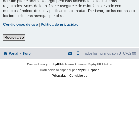
del sitio puede además otorgar permisos adicionales a los usuarios
registrados. Antes de identificarte asegúrete de estar familiarizado con
nuestros términos de uso y políticas relacionadas. Por favor, lee las normas de
los foros mientras navegas por el sitio.
Condiciones de uso
|
Política de privacidad
Registrarse
Portal
Foro
Todos los horarios son
UTC+02:00
Desarrollado por
phpBB
® Forum Software © phpBB Limited
Traducción al español por
phpBB España
Privacidad
|
Condiciones