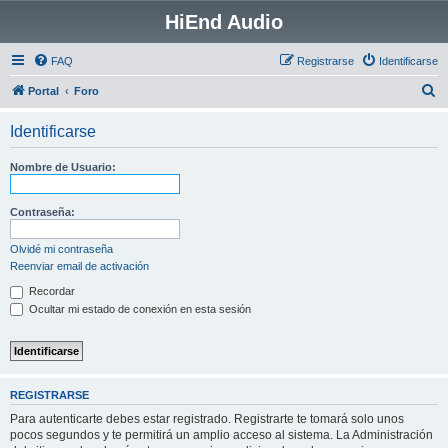
HiEnd Audio
FAQ
Registrarse
Identificarse
B
Portal
Foro
u
Identificarse
s
c
Nombre de Usuario:
a
r
Contraseña:
Olvidé mi contraseña
Reenviar email de activación
Recordar
Ocultar mi estado de conexión en esta sesión
REGISTRARSE
Para autenticarte debes estar registrado. Registrarte te tomará solo unos
pocos segundos y te permitirá un amplio acceso al sistema. La Administración