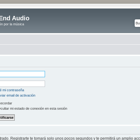
End Audio
ón por la música
é mi contraseña
iar email de activación
ecordar
cultar mi estado de conexión en esta sesión
strado. Registrarte te tomará solo unos pocos segundos y te permitirá un amplio ac