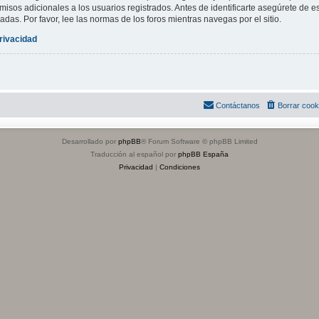
isos adicionales a los usuarios registrados. Antes de identificarte asegúrete de es
adas. Por favor, lee las normas de los foros mientras navegas por el sitio.
privacidad
Contáctanos
Borrar cook
Desarrollado por
phpBB
® Forum Software © phpBB Limited
Traducción al español por
phpBB España
Privacidad
|
Condiciones