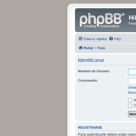
Hi
Pasi
Enlaces rápidos
FAQ
Portal
Foro
Identificarse
Nombre de Usuario:
Contraseña:
Olvid
Reenv
R
O
REGISTRARSE
Para autenticarte debes estar regi