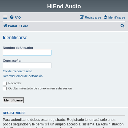
HiEnd Audio
FAQ
Registrarse
Identificarse
B
Portal
Foro
u
Identificarse
s
c
Nombre de Usuario:
a
r
Contraseña:
Olvidé mi contraseña
Reenviar email de activación
Recordar
Ocultar mi estado de conexión en esta sesión
REGISTRARSE
Para autenticarte debes estar registrado. Registrarte te tomará solo unos
pocos segundos y te permitirá un amplio acceso al sistema. La Administración