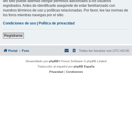
del sitio puede además otorgar permisos adicionales a los usuarios
registrados. Antes de identificarte asegúrete de estar familiarizado con
nuestros términos de uso y políticas relacionadas. Por favor, lee las normas de
los foros mientras navegas por el sitio.
Condiciones de uso
|
Política de privacidad
Registrarse
Portal
Foro
Todos los horarios son
UTC+02:00
Desarrollado por
phpBB
® Forum Software © phpBB Limited
Traducción al español por
phpBB España
Privacidad
|
Condiciones