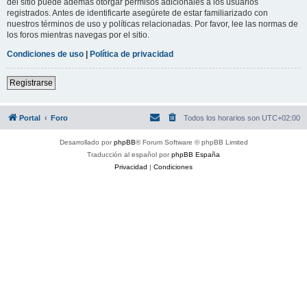
del sitio puede además otorgar permisos adicionales a los usuarios
registrados. Antes de identificarte asegúrete de estar familiarizado con
nuestros términos de uso y políticas relacionadas. Por favor, lee las normas de
los foros mientras navegas por el sitio.
Condiciones de uso
|
Política de privacidad
Registrarse
Portal
Foro
Todos los horarios son
UTC+02:00
Desarrollado por
phpBB
® Forum Software © phpBB Limited
Traducción al español por
phpBB España
Privacidad
|
Condiciones