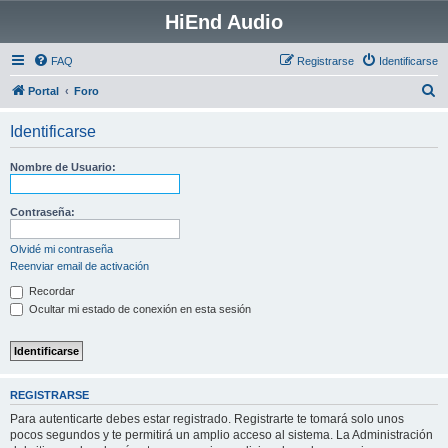
HiEnd Audio
FAQ
Registrarse
Identificarse
B
Portal
Foro
u
Identificarse
s
c
Nombre de Usuario:
a
r
Contraseña:
Olvidé mi contraseña
Reenviar email de activación
Recordar
Ocultar mi estado de conexión en esta sesión
REGISTRARSE
Para autenticarte debes estar registrado. Registrarte te tomará solo unos
pocos segundos y te permitirá un amplio acceso al sistema. La Administración