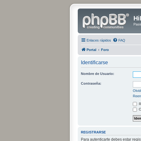
Hi
Pasi
Enlaces rápidos
FAQ
Portal
Foro
Identificarse
Nombre de Usuario:
Contraseña:
Olvid
Reenv
R
O
REGISTRARSE
Para autenticarte debes estar regi