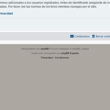
isos adicionales a los usuarios registrados. Antes de identificarte asegúrete de es
adas. Por favor, lee las normas de los foros mientras navegas por el sitio.
privacidad
Contáctanos
Borrar cook
Desarrollado por
phpBB
® Forum Software © phpBB Limited
Traducción al español por
phpBB España
Privacidad
|
Condiciones