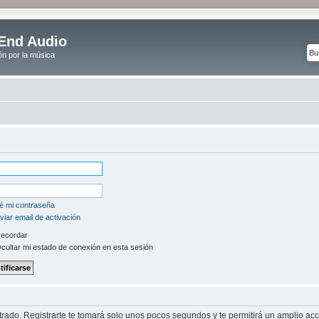
End Audio
ón por la música
é mi contraseña
iar email de activación
ecordar
cultar mi estado de conexión en esta sesión
strado. Registrarte te tomará solo unos pocos segundos y te permitirá un amplio ac