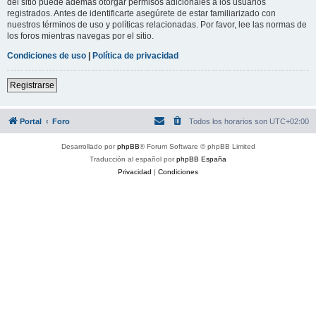
del sitio puede además otorgar permisos adicionales a los usuarios
registrados. Antes de identificarte asegúrete de estar familiarizado con
nuestros términos de uso y políticas relacionadas. Por favor, lee las normas de
los foros mientras navegas por el sitio.
Condiciones de uso
|
Política de privacidad
Registrarse
Portal
Foro
Todos los horarios son
UTC+02:00
Desarrollado por
phpBB
® Forum Software © phpBB Limited
Traducción al español por
phpBB España
Privacidad
|
Condiciones