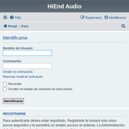
HiEnd Audio
FAQ
Registrarse
Identificarse
B
Portal
Foro
u
Identificarse
s
c
Nombre de Usuario:
a
r
Contraseña:
Olvidé mi contraseña
Reenviar email de activación
Recordar
Ocultar mi estado de conexión en esta sesión
REGISTRARSE
Para autenticarte debes estar registrado. Registrarte te tomará solo unos
pocos segundos y te permitirá un amplio acceso al sistema. La Administración