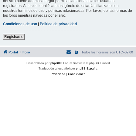
del sitio puede además otorgar permisos adicionales a los usuarios
registrados. Antes de identificarte asegúrete de estar familiarizado con
nuestros términos de uso y políticas relacionadas. Por favor, lee las normas de
los foros mientras navegas por el sitio.
Condiciones de uso
|
Política de privacidad
Registrarse
Portal
Foro
Todos los horarios son
UTC+02:00
Desarrollado por
phpBB
® Forum Software © phpBB Limited
Traducción al español por
phpBB España
Privacidad
|
Condiciones