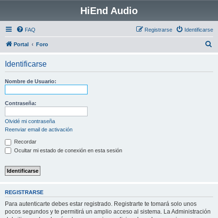
HiEnd Audio
FAQ
Registrarse
Identificarse
B
Portal
Foro
u
Identificarse
s
c
Nombre de Usuario:
a
r
Contraseña:
Olvidé mi contraseña
Reenviar email de activación
Recordar
Ocultar mi estado de conexión en esta sesión
REGISTRARSE
Para autenticarte debes estar registrado. Registrarte te tomará solo unos
pocos segundos y te permitirá un amplio acceso al sistema. La Administración