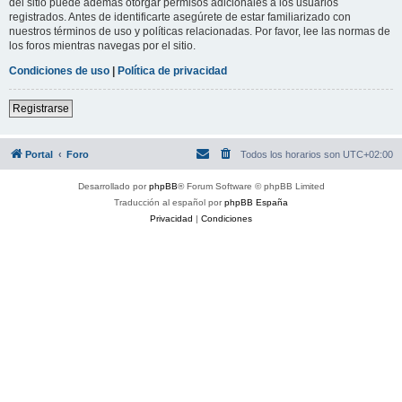
del sitio puede además otorgar permisos adicionales a los usuarios
registrados. Antes de identificarte asegúrete de estar familiarizado con
nuestros términos de uso y políticas relacionadas. Por favor, lee las normas de
los foros mientras navegas por el sitio.
Condiciones de uso
|
Política de privacidad
Registrarse
Portal
Foro
Todos los horarios son
UTC+02:00
Desarrollado por
phpBB
® Forum Software © phpBB Limited
Traducción al español por
phpBB España
Privacidad
|
Condiciones