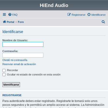
HiEnd Audio
FAQ
Registrarse
Identificarse
B
Portal
Foro
u
Identificarse
s
c
Nombre de Usuario:
a
r
Contraseña:
Olvidé mi contraseña
Reenviar email de activación
Recordar
Ocultar mi estado de conexión en esta sesión
REGISTRARSE
Para autenticarte debes estar registrado. Registrarte te tomará solo unos
pocos segundos y te permitirá un amplio acceso al sistema. La Administración