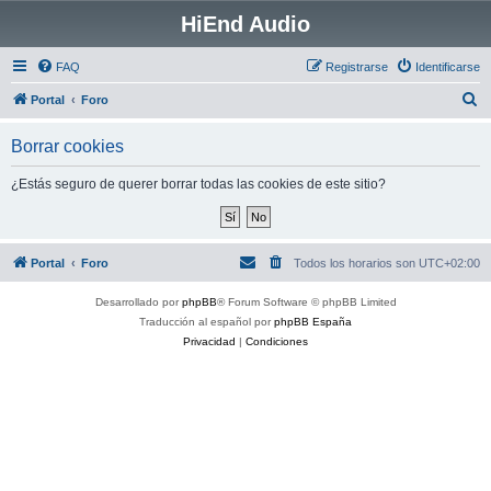
HiEnd Audio
FAQ
Registrarse
Identificarse
B
Portal
Foro
u
Borrar cookies
s
c
¿Estás seguro de querer borrar todas las cookies de este sitio?
a
r
Portal
Foro
Todos los horarios son
UTC+02:00
Desarrollado por
phpBB
® Forum Software © phpBB Limited
Traducción al español por
phpBB España
Privacidad
|
Condiciones