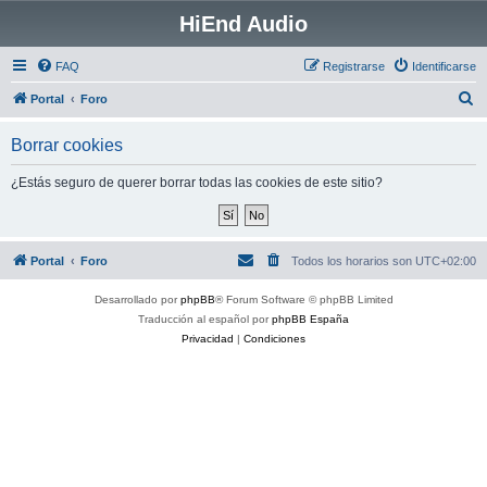
HiEnd Audio
FAQ
Registrarse
Identificarse
B
Portal
Foro
u
Borrar cookies
s
c
¿Estás seguro de querer borrar todas las cookies de este sitio?
a
r
Portal
Foro
Todos los horarios son
UTC+02:00
Desarrollado por
phpBB
® Forum Software © phpBB Limited
Traducción al español por
phpBB España
Privacidad
|
Condiciones