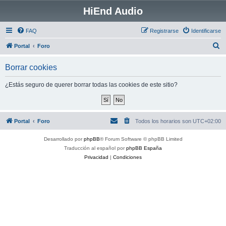
HiEnd Audio
FAQ
Registrarse
Identificarse
B
Portal
Foro
u
Borrar cookies
s
c
¿Estás seguro de querer borrar todas las cookies de este sitio?
a
r
Portal
Foro
Todos los horarios son
UTC+02:00
Desarrollado por
phpBB
® Forum Software © phpBB Limited
Traducción al español por
phpBB España
Privacidad
|
Condiciones