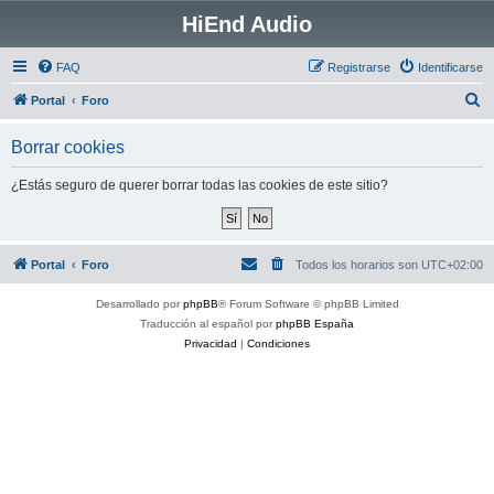
HiEnd Audio
FAQ
Registrarse
Identificarse
B
Portal
Foro
u
Borrar cookies
s
c
¿Estás seguro de querer borrar todas las cookies de este sitio?
a
r
Portal
Foro
Todos los horarios son
UTC+02:00
Desarrollado por
phpBB
® Forum Software © phpBB Limited
Traducción al español por
phpBB España
Privacidad
|
Condiciones