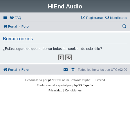
HiEnd Audio
FAQ
Registrarse
Identificarse
B
Portal
Foro
u
Borrar cookies
s
c
¿Estás seguro de querer borrar todas las cookies de este sitio?
a
r
Portal
Foro
Todos los horarios son
UTC+02:00
Desarrollado por
phpBB
® Forum Software © phpBB Limited
Traducción al español por
phpBB España
Privacidad
|
Condiciones