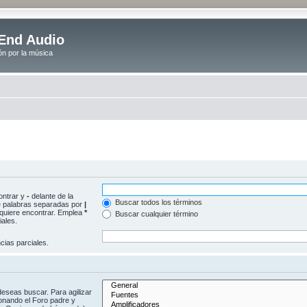
End Audio
ón por la música
ontrar y
-
delante de la
Buscar todos los términos
 de palabras separadas por
|
e quiere encontrar. Emplea
*
Buscar cualquier término
ales.
ias parciales.
deseas buscar. Para agilizar
onando el Foro padre y