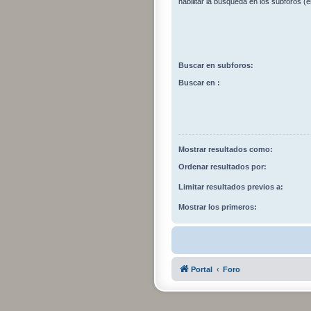
habilitar la búsqueda en los subforos 
Buscar en subforos:
Buscar en :
Mostrar resultados como:
Ordenar resultados por:
Limitar resultados previos a:
Mostrar los primeros:
Portal
Foro