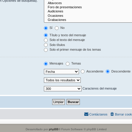
(en Opciones de búsqueda).
Sí
No
Título y texto del mensaje
Solo el texto del mensaje
Solo títulos
Solo el primer mensaje de los temas
Mensajes
Temas
Ascendente
Descendente
Caracteres del mensaje
Contáctanos
Borrar cook
Desarrollado por
phpBB
® Forum Software © phpBB Limited