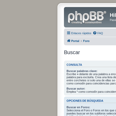
Hi
Pasi
Enlaces rápidos
FAQ
Portal
Foro
Buscar
CONSULTA
Buscar palabras clave:
Escribe
+
delante de una palabra a enc
palabra para excluirla. Crea una lista
entre corchetes si solo una de ellas s
como comodín para coincidencias parci
Buscar autor:
Emplea * como comodín para coincidenc
OPCIONES DE BÚSQUEDA
Buscar en Foros:
Selecciona el Foro o Foros en los que 
puedes buscar en los subforos selecci