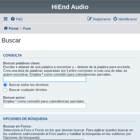
HiEnd Audio
FAQ
Registrarse
Identificarse
Portal
Foro
Buscar
CONSULTA
Buscar palabras clave:
Escribe
+
delante de una palabra a encontrar y
-
delante de la palabra para excluirla.
Crea una lista de palabras separadas por
|
entre corchetes si solo una de ellas se
quiere encontrar. Emplea
*
como comodín para coincidencias parciales.
Buscar todos los términos
Buscar cualquier término
Buscar autor:
Emplea * como comodín para coincidencias parciales.
OPCIONES DE BÚSQUEDA
Buscar en Foros:
Selecciona el Foro o Foros en los que deseas buscar. Para agilizar puedes buscar en
los subforos seleccionando el Foro padre y habilitar la búsqueda en los subforos (en
Opciones de búsqueda).