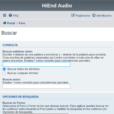
HiEnd Audio
FAQ
Registrarse
Identificarse
Portal
Foro
Buscar
CONSULTA
Buscar palabras clave:
Escribe
+
delante de una palabra a encontrar y
-
delante de la palabra para excluirla.
Crea una lista de palabras separadas por
|
entre corchetes si solo una de ellas se
quiere encontrar. Emplea
*
como comodín para coincidencias parciales.
Buscar todos los términos
Buscar cualquier término
Buscar autor:
Emplea * como comodín para coincidencias parciales.
OPCIONES DE BÚSQUEDA
Buscar en Foros:
Selecciona el Foro o Foros en los que deseas buscar. Para agilizar puedes buscar en
los subforos seleccionando el Foro padre y habilitar la búsqueda en los subforos (en
Opciones de búsqueda).