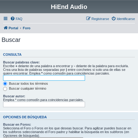
HiEnd Audio
FAQ
Registrarse
Identificarse
Portal
Foro
Buscar
CONSULTA
Buscar palabras clave:
Escribe
+
delante de una palabra a encontrar y
-
delante de la palabra para excluirla.
Crea una lista de palabras separadas por
|
entre corchetes si solo una de ellas se
quiere encontrar. Emplea
*
como comodín para coincidencias parciales.
Buscar todos los términos
Buscar cualquier término
Buscar autor:
Emplea * como comodín para coincidencias parciales.
OPCIONES DE BÚSQUEDA
Buscar en Foros:
Selecciona el Foro o Foros en los que deseas buscar. Para agilizar puedes buscar en
los subforos seleccionando el Foro padre y habilitar la búsqueda en los subforos (en
Opciones de búsqueda).