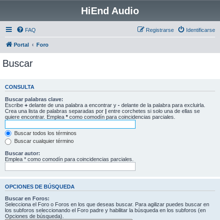
HiEnd Audio
FAQ
Registrarse
Identificarse
Portal
Foro
Buscar
CONSULTA
Buscar palabras clave:
Escribe
+
delante de una palabra a encontrar y
-
delante de la palabra para excluirla.
Crea una lista de palabras separadas por
|
entre corchetes si solo una de ellas se
quiere encontrar. Emplea
*
como comodín para coincidencias parciales.
Buscar todos los términos
Buscar cualquier término
Buscar autor:
Emplea * como comodín para coincidencias parciales.
OPCIONES DE BÚSQUEDA
Buscar en Foros:
Selecciona el Foro o Foros en los que deseas buscar. Para agilizar puedes buscar en
los subforos seleccionando el Foro padre y habilitar la búsqueda en los subforos (en
Opciones de búsqueda).