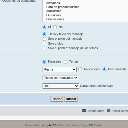
(en Opciones de búsqueda).
Sí
No
Título y texto del mensaje
Solo el texto del mensaje
Solo títulos
Solo el primer mensaje de los temas
Mensajes
Temas
Ascendente
Descendente
Caracteres del mensaje
Contáctanos
Borrar cook
Desarrollado por
phpBB
® Forum Software © phpBB Limited