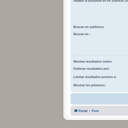
habilitar la búsqueda en los subforos 
Buscar en subforos:
Buscar en :
Mostrar resultados como:
Ordenar resultados por:
Limitar resultados previos a:
Mostrar los primeros:
Portal
Foro