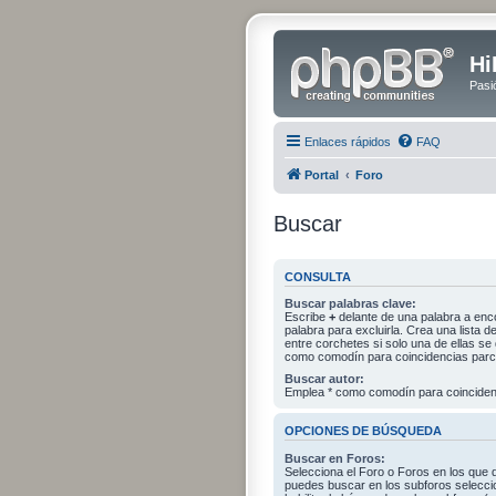
Hi
Pasi
Enlaces rápidos
FAQ
Portal
Foro
Buscar
CONSULTA
Buscar palabras clave:
Escribe
+
delante de una palabra a enc
palabra para excluirla. Crea una lista
entre corchetes si solo una de ellas s
como comodín para coincidencias parci
Buscar autor:
Emplea * como comodín para coincidenc
OPCIONES DE BÚSQUEDA
Buscar en Foros:
Selecciona el Foro o Foros en los que 
puedes buscar en los subforos selecci