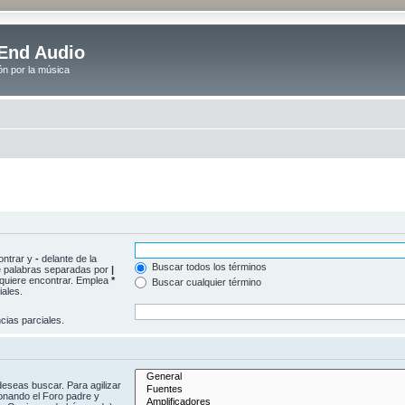
End Audio
ón por la música
ontrar y
-
delante de la
Buscar todos los términos
 de palabras separadas por
|
e quiere encontrar. Emplea
*
Buscar cualquier término
ales.
ias parciales.
deseas buscar. Para agilizar
onando el Foro padre y