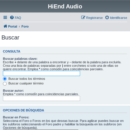
HiEnd Audio
FAQ
Registrarse
Identificarse
Portal
Foro
Buscar
CONSULTA
Buscar palabras clave:
Escribe
+
delante de una palabra a encontrar y
-
delante de la palabra para excluirla.
Crea una lista de palabras separadas por
|
entre corchetes si solo una de ellas se
quiere encontrar. Emplea
*
como comodín para coincidencias parciales.
Buscar todos los términos
Buscar cualquier término
Buscar autor:
Emplea * como comodín para coincidencias parciales.
OPCIONES DE BÚSQUEDA
Buscar en Foros:
Selecciona el Foro o Foros en los que deseas buscar. Para agilizar puedes buscar en
los subforos seleccionando el Foro padre y habilitar la búsqueda en los subforos (en
Opciones de búsqueda).