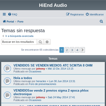
HiEnd Audio
FAQ
Registrarse
Identificarse
B
Portal
Foro
u
Temas sin respuesta
s
Ir a búsqueda avanzada
c
Buscar
Búsqueda avanzada
a
1
2
3
4
Siguiente
Se encontraron 65 coincidencias
r
Temas
VENDIDOS SE VENDEN MEDIOS ATC SCM75A 8 OHM
Último mensaje por
johnny
«
Mié 10 Dic 2014 13:15
Publicado en
Ocasiones
Hola a todos
Último mensaje por
heracles
«
Lun 30 Jun 2014 13:31
Publicado en
Foro de presentaciones
VENDIDOSse vende 2 previos sigma 2 epoca phlox
electronique
Último mensaje por
johnny
«
Sab 24 May 2014 17:41
Publicado en
Ocasiones