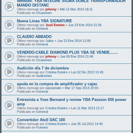
vendido. YBA INTEGRE SIGMA DOBLE TRANSFORMADOR
MANDO DISTANC
Último mensaje por
johnny
«
Mié 12 Mar 2014 18:11
Publicado en
Ocasiones
Nueva Linea YBA SIGNATURE
Último mensaje por
José Esteiro
«
Jue 23 Ene 2014 21:56
Publicado en
General
CLAUDIO ABBADO
Último mensaje por
Julius
«
Jue 23 Ene 2014 12:09
Publicado en
General
VENDIDO-CABLE DIAMOND PLUS YBA SE VENDE.......
Último mensaje por
johnny
«
Jue 09 Ene 2014 21:46
Publicado en
Ocasiones
Audición día 7 de diciembre
Último mensaje por
Cristina Esteiro
«
Lun 02 Dic 2013 13:45
Publicado en
Audiciones
ayuda en la compra de amplificador y cajas
Último mensaje por
passionate
«
Mar 17 Sep 2013 20:03
Publicado en
General
Entrevista a Yves Bernand y review YBA Passion 650 power
amp
Último mensaje por
Cristina Esteiro
«
Lun 11 Mar 2013 12:17
Publicado en
General
Convertidor Atoll DAC 100
Último mensaje por
Cristina Esteiro
«
Jue 05 Jul 2012 14:45
Publicado en
Fuentes