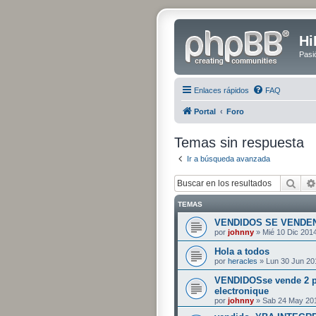
Hi
Pasi
Enlaces rápidos
FAQ
Portal
Foro
Temas sin respuesta
Ir a búsqueda avanzada
Bus
TEMAS
VENDIDOS SE VENDEN
por
johnny
» Mié 10 Dic 201
Hola a todos
por
heracles
» Lun 30 Jun 20
VENDIDOSse vende 2 p
electronique
por
johnny
» Sab 24 May 201