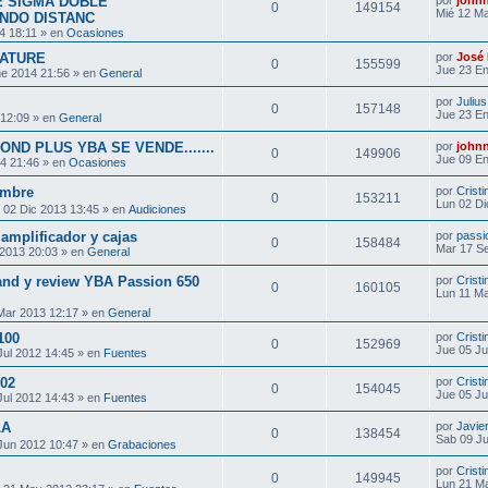
RE SIGMA DOBLE
por
john
0
149154
Mié 12 Ma
NDO DISTANC
4 18:11 » en
Ocasiones
NATURE
por
José 
0
155599
Jue 23 En
e 2014 21:56 » en
General
por
Julius
0
157148
Jue 23 En
 12:09 » en
General
ND PLUS YBA SE VENDE.......
por
john
0
149906
Jue 09 En
4 21:46 » en
Ocasiones
embre
por
Cristi
0
153211
Lun 02 Di
 02 Dic 2013 13:45 » en
Audiciones
amplificador y cajas
por
passi
0
158484
Mar 17 S
2013 20:03 » en
General
and y review YBA Passion 650
por
Cristi
0
160105
Lun 11 Ma
Mar 2013 12:17 » en
General
100
por
Cristi
0
152969
Jue 05 Ju
Jul 2012 14:45 » en
Fuentes
02
por
Cristi
0
154045
Jue 05 Ju
Jul 2012 14:43 » en
Fuentes
LA
por
Javier
0
138454
Sab 09 Ju
Jun 2012 10:47 » en
Grabaciones
por
Cristi
0
149945
Lun 21 M