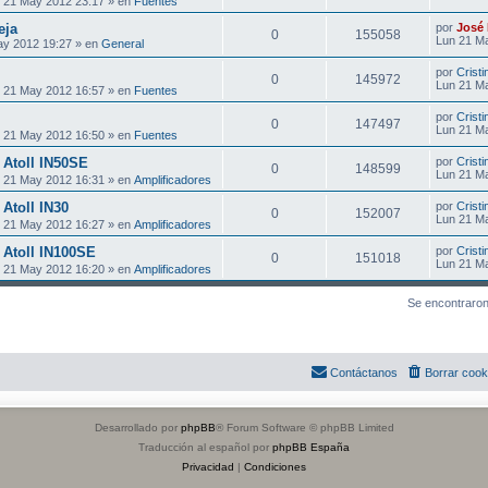
 21 May 2012 23:17 » en
Fuentes
eja
por
José 
0
155058
Lun 21 M
ay 2012 19:27 » en
General
por
Cristi
0
145972
Lun 21 M
 21 May 2012 16:57 » en
Fuentes
por
Cristi
0
147497
Lun 21 M
 21 May 2012 16:50 » en
Fuentes
 Atoll IN50SE
por
Cristi
0
148599
Lun 21 M
 21 May 2012 16:31 » en
Amplificadores
 Atoll IN30
por
Cristi
0
152007
Lun 21 M
 21 May 2012 16:27 » en
Amplificadores
 Atoll IN100SE
por
Cristi
0
151018
Lun 21 M
 21 May 2012 16:20 » en
Amplificadores
Se encontraron
Contáctanos
Borrar cook
Desarrollado por
phpBB
® Forum Software © phpBB Limited
Traducción al español por
phpBB España
Privacidad
|
Condiciones