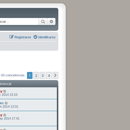
Buscar
Búsqueda avanzada
Registrarse
Identificarse
1
2
3
4
Siguiente
 65 coincidencias
MENSAJE
ny
c 2014 13:15
les
n 2014 13:31
ny
ay 2014 17:41