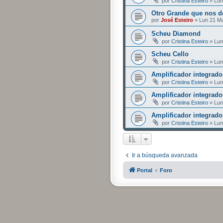
por
Cristina Esteiro
» Lun
Otro Grande que nos d
por
José Esteiro
» Lun 21 M
Scheu Diamond
por
Cristina Esteiro
» Lun
Scheu Cello
por
Cristina Esteiro
» Lun
Amplificador integrado
por
Cristina Esteiro
» Lun
Amplificador integrado
por
Cristina Esteiro
» Lun
Amplificador integrado
por
Cristina Esteiro
» Lun
Ir a búsqueda avanzada
Portal
Foro