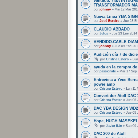
vendido. YBA INTEG
TRANSFORMADOR MA
por
johnny
» Mié 12 Mar 201
Nueva Linea YBA SIG
por
José Esteiro
» Jue 23 En
CLAUDIO ABBADO
por
Julius
» Jue 23 Ene 2014
VENDIDO-CABLE DIAMO
por
johnny
» Jue 09 Ene 201
Audición día 7 de dici
por
Cristina Esteiro
» Lun
ayuda en la compra de 
por
passionate
» Mar 17 Sep 
Entrevista a Yves Bern
power amp
por
Cristina Esteiro
» Lun 11 
Convertidor Atoll DAC 
por
Cristina Esteiro
» Jue 05 
DAC YBA DESIGN WD2
por
Cristina Esteiro
» Jue 05 
Hope, HUGH MASEKE
por
Javier Illán
» Sab 09 
DAC 200 de Atoll