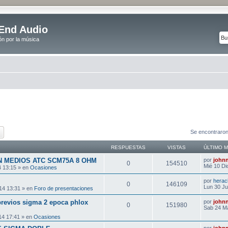
End Audio
ón por la música
car
Búsqueda avanzada
Se encontraron
RESPUESTAS
VISTAS
ÚLTIMO 
 MEDIOS ATC SCM75A 8 OHM
por
john
0
154510
Mié 10 Di
4 13:15 » en
Ocasiones
por
herac
0
146109
Lun 30 Ju
14 13:31 » en
Foro de presentaciones
revios sigma 2 epoca phlox
por
john
0
151980
Sab 24 M
4 17:41 » en
Ocasiones